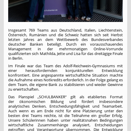
Insgesamt 769 Teams aus Deutschland, Italien, Liechtenstein,
Österreich, Rumänien und die Schweiz hatten sich seit Herbst
letzten Jahres an dem Wettbewerb des Bundesverbandes
deutscher Banken beteiligt. Durch ein vorausschauendes
Management in der mehrmonatigen Online-Vorrunde
qualifizierten sich Mathilda, Jette und Lisa für das dreitägige Finale
in Berlin.
Im Finale war das Team des Adolf-Reichwein-Gymnasiums mit
einer herausfordernden konjunkturellen Entwicklung
konfrontiert. Eine angespannte wirtschaftliche Situation machte
die Aufnahme eines Notkredits erforderlich. In der Folge gelang es
dem Team, die eigene Bank zu stabilisieren und wieder Gewinne
zu erwirtschaften.
Das Planspiel „SCHULBANKER“ gilt als etabliertes Format
der ökonomischen Bildung und fördert insbesondere
analytisches Denken, Entscheidungsfähigkeit und Teamarbeit.
Auch wenn es am Ende nicht für eine Platzierung unter den
besten drei Teams reichte, ist die Teilnahme ein großer Erfolg.
Unsere Schülerinnen haben unter realitätsnahen Bedingungen
wirtschaftliche Zusammenhänge analysiert, Entscheidungen
getroffen und Verantwortung übernommen. Die Entwicklung