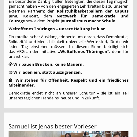
Ein besonderer Dank gilt allen Beteiligten, die diesen Tag möglich
gemacht haben – von den engagierten Lehrkräften bis zu unseren
externen Partnern: den
Rollstuhlbasketballern der Caputs
Jena
,
KoKont
, dem
Netzwerk für Demokratie und
Courage
sowie dem Projekt
Journalismus macht Schule
.
Weltoffenes Thüringen – unsere Haltung ist klar
Ein musikalischer Ausklang erinnerte uns daran, dass Demokratie,
Solidarität und Menschlichkeit universelle Werte sind, für die wir
jeden Tag einstehen müssen. In diesem Sinne beteiligt sich
das ARG an der Initiative
„Weltoffenes Thüringen“
, denn für
uns ist klar:
🌍
Wir bauen Brücken, keine Mauern.
🤝
Wir laden ein, statt auszugrenzen.
🏫
Wir stehen für Offenheit, Respekt und ein friedliches
Miteinander.
Demokratie endet nicht an unserer Schultür – sie ist ein Teil
unseres täglichen Handelns, heute und in Zukunft.
Samuel ist Jenas bester Vorleser