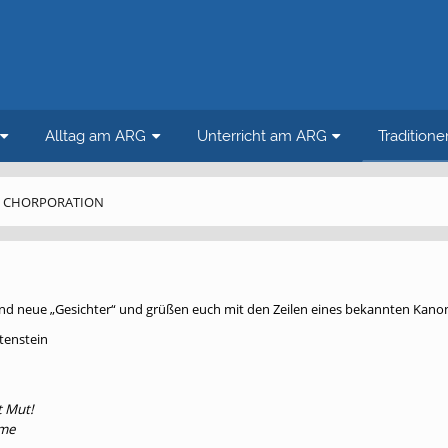
Alltag am ARG
Unterricht am ARG
Tradition
CHORPORATION
 und neue „Gesichter“ und grüßen euch mit den Zeilen eines bekannten Kano
tenstein
t Mut!
rme