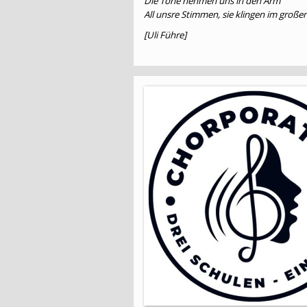
Die Töne nehmen uns in den Arm
All unsre Stimmen, sie klingen im großen
[Uli Führe]