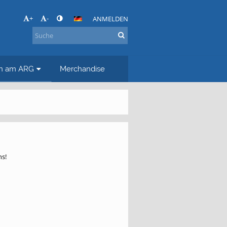
+
-
ANMELDEN
en am ARG
Merchandise
ns!