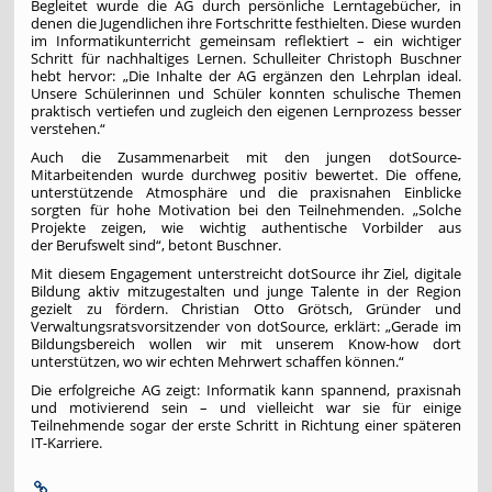
Begleitet wurde die AG durch persönliche Lerntagebücher, in
denen die Jugendlichen ihre Fortschritte festhielten. Diese wurden
im Informatikunterricht gemeinsam reflektiert – ein wichtiger
Schritt für nachhaltiges Lernen. Schulleiter Christoph Buschner
hebt hervor: „Die Inhalte der AG ergänzen den Lehrplan ideal.
Unsere Schülerinnen und Schüler konnten schulische Themen
praktisch vertiefen und zugleich den eigenen Lernprozess besser
verstehen.“
Auch die Zusammenarbeit mit den jungen dotSource-
Mitarbeitenden wurde durchweg positiv bewertet. Die offene,
unterstützende Atmosphäre und die praxisnahen Einblicke
sorgten für hohe Motivation bei den Teilnehmenden. „Solche
Projekte zeigen, wie wichtig authentische Vorbilder aus
der Berufswelt sind“, betont Buschner.
Mit diesem Engagement unterstreicht dotSource ihr Ziel, digitale
Bildung aktiv mitzugestalten und junge Talente in der Region
gezielt zu fördern. Christian Otto Grötsch, Gründer und
Verwaltungsratsvorsitzender von dotSource, erklärt: „Gerade im
Bildungsbereich wollen wir mit unserem Know-how dort
unterstützen, wo wir echten Mehrwert schaffen können.“
Die erfolgreiche AG zeigt: Informatik kann spannend, praxisnah
und motivierend sein – und vielleicht war sie für einige
Teilnehmende sogar der erste Schritt in Richtung einer späteren
IT-Karriere.