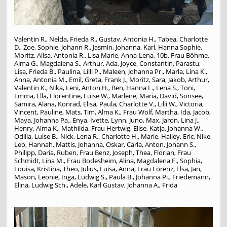
Valentin R., Nelda, Frieda R., Gustav, Antonia H., Tabea, Charlotte
D., Zoe, Sophie, Johann R., Jasmin, Johanna, Karl, Hanna Sophie,
Moritz, Alisa, Antonia R., Lisa Marie, Anna-Lena, 10b, Frau Böhme,
Alma G., Magdalena S., Arthur, Ada, Joyce, Constantin, Parastu,
Lisa, Frieda B., Paulina, Lilli P., Maleen, Johanna Pr., Marla, Lina K.,
Anna, Antonia M., Emil, Greta, Frank J., Moritz, Sara, Jakob, Arthur,
Valentin K., Nika, Leni, Anton H., Ben, Hanna L., Lena S., Toni,
Emma, Ella, Florentine, Luise W., Marlene, Maria, David, Sonsee,
Samira, Alana, Konrad, Elisa, Paula, Charlotte V., Lilli W., Victoria,
Vincent, Pauline, Mats, Tim, Alma K., Frau Wolf, Martha, Ida, Jacob,
Maya, Johanna Pa., Enya, Ivette, Lynn, Juno, Max, Jaron, Lina J.,
Henry, Alma K., Mathilda, Frau Hertwig, Elise, Katja, Johanna W.,
Odilia, Luise B., Nick, Lena R., Charlotte H., Marie, Hailey, Eric, Nike,
Leo, Hannah, Mattis, Johanna, Oskar, Carla, Anton, Johann S.,
Philipp, Daria, Ruben, Frau Benz, Joseph, Thea, Florian, Frau
Schmidt, Lina M., Frau Bodesheim, Alina, Magdalena F., Sophia,
Louisa, Kristina, Theo, Julius, Luisa, Anna, Frau Lorenz, Elsa, Jan,
Mason, Leonie, Inga, Ludwig S., Paula B., Johanna Pi., Friedemann,
Elina, Ludwig Sch., Adele, Karl Gustav, Johanna A., Frida