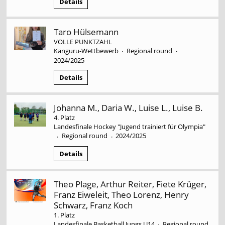
Details
Taro Hülsemann
VOLLE PUNKTZAHL
Känguru-Wettbewerb
Regional round
·
·
2024/2025
Details
Johanna M., Daria W., Luise L., Luise B.
4. Platz
Landesfinale Hockey "Jugend trainiert für Olympia"
Regional round
2024/2025
·
·
Details
Theo Plage, Arthur Reiter, Fiete Krüger,
Franz Eiweleit, Theo Lorenz, Henry
Schwarz, Franz Koch
1. Platz
Landesfinale Basketball Jungs U14
Regional round
·