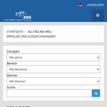
ANMELDEN
STARTSEITE
/
ALLTAG AM ARG
/
ERFOLGE UND AUSZEICHNUNGEN
Erfolge
Schuljahr
und
Auszeichnungen
Bereich
Ebenen
Suche