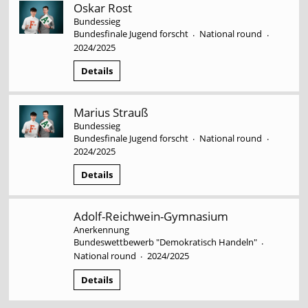
Oskar Rost
Bundessieg
Bundesfinale Jugend forscht
National round
·
·
2024/2025
Details
Marius Strauß
Bundessieg
Bundesfinale Jugend forscht
National round
·
·
2024/2025
Details
Adolf-Reichwein-Gymnasium
Anerkennung
Bundeswettbewerb "Demokratisch Handeln"
·
National round
2024/2025
·
Details